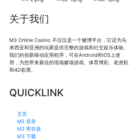
关于我们
M3 Online Casino 不仅仅是一个赌博平台，它还为马
来西亚和亚洲的玩家提供完整的游戏和社交娱乐体验。
我们的创新移动应用程序，可在Android和iOS上使
用，为您带来最佳的现场赌场游戏、体育博彩、老虎机
和4D彩票。
QUICKLINK
主页
M3 登录
M3 寄存器
M3 下载