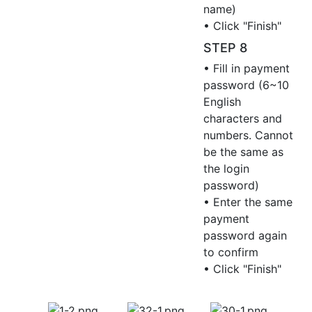
name)
• Click "Finish"
STEP 8
• Fill in payment
password (6~10
English
characters and
numbers. Cannot
be the same as
the login
password)
• Enter the same
payment
password again
to confirm
• Click "Finish"