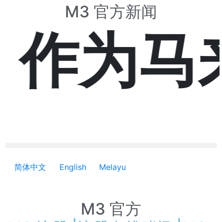
M3 官方新闻
作为马来
简体中文
English
Melayu
M3 官方