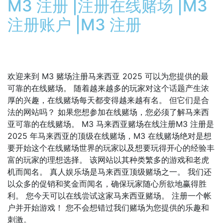
M3 注册 |注册在线赌场 |M3
注册账户 |M3 注册
欢迎来到 M3 赌场注册马来西亚 2025 可以为您提供的最
可靠的在线赌场。 随着越来越多的玩家对这个话题产生浓
厚的兴趣，在线赌场每天都变得越来越有名。 但它们是合
法的网站吗？ 如果您想参加在线赌场，您必须了解马来西
亚可靠的在线赌场。 M3 马来西亚赌场在线注册M3 注册是
2025 年马来西亚的顶级在线赌场，M3 在线赌场绝对是想
要开始这个在线赌场世界的玩家以及想要玩得开心的经验丰
富的玩家的理想选择。 该网站以其种类繁多的游戏和老虎
机而闻名。 真人娱乐场是马来西亚顶级赌场之一。 我们还
以众多的促销和奖金而闻名，确保玩家随心所欲地赢得胜
利。 您今天可以在线尝试这家马来西亚赌场。 注册一个帐
户并开始游戏！ 您不会想错过我们赌场为您提供的乐趣和
刺激。