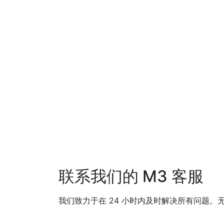
联系我们的 M3 客服
我们致力于在 24 小时内及时解决所有问题