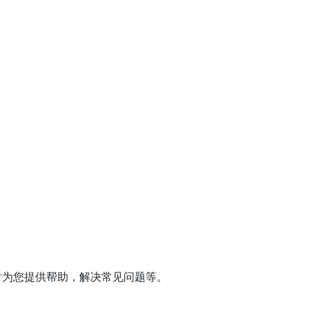
时为您提供帮助，解决常见问题等。