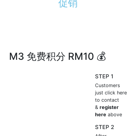
促销
M3 免费积分 RM10 💰
STEP 1
Customers
just click here
to contact
&
register
here
above
STEP 2
After