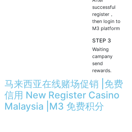
successful
register
，
then login to
M3
platform
STEP 3
Waiting
campany
send
rewards.
马来西亚在线赌场促销 |免费
信用 New Register Casino
Malaysia |M3 免费积分